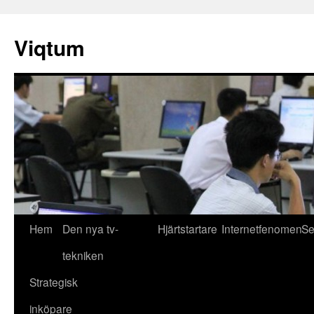
Hoppa
till
Viqtum
innehåll
Hem
Den nya tv-
Hjärtstartare
Internetfenomen
Se
tekniken
Strategisk
inköpare