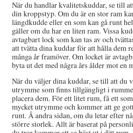
När du handlar kvalitetskuddar, se till att
din kroppstyp. Om du är en stor ram kan
längdkudde eller en som kan gå runt h
gäller om du har en liten ram. Vissa kud
avtagbart lock som kan tas av och tvätta
att tvätta dina kuddar för att hålla dem 
många år framöver. Om locket är avtagba
byta ut det med några års ålder mot en 
När du väljer dina kuddar, se till att du
utrymme som finns tillgängligt i rumm
placera dem. För ett litet rum, få ett som
mycket utrymme och kommer att ge gott
runt. Å andra sidan, om du letar efter någ
större storlek. Allt är baserat på person
du tror kommer att se bäst ut i ditt rum