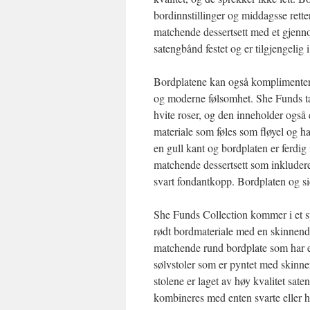
bordinnstillinger og middagsse retter
matchende dessertsett med et gjenno
satengbånd festet og er tilgjengelig i 
Bordplatene kan også komplimente
og moderne følsomhet. She Funds t
hvite roser, og den inneholder også
materiale som føles som fløyel og ha
en gull kant og bordplaten er ferd
matchende dessertsett som inkluderer
svart fondantkopp. Bordplaten og si
She Funds Collection kommer i et spi
rødt bordmateriale med en skinnende
matchende rund bordplate som har et
sølvstoler som er pyntet med skinne
stolene er laget av høy kvalitet sat
kombineres med enten svarte eller 