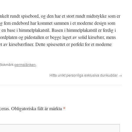
elt rundt spisebord, og den har et stort rundt midtstykke som er
n og fem endebord har kommet sammen i et moderne design som
en base i himmelplakatstil. Basen i himmelplakatstil er ferdig i
ordplaten og pidestallen er begge laget av solid kirsebær, mens
av kirsebærfiner. Dette spisesettet er perfekt for et moderne
 Bokmärk
permalänken
.
Hitta unikt personliga exklusiva dunkuddar
→
*
ceras.
Obligatoriska fält är märkta