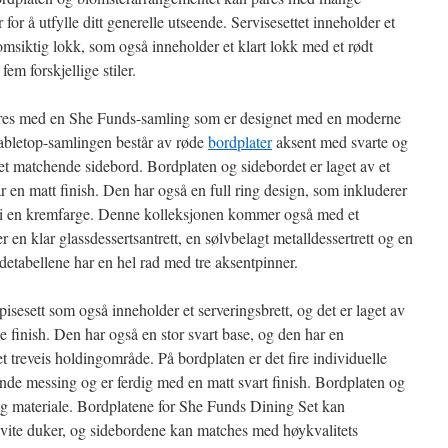
 for å utfylle ditt generelle utseende. Servisesettet inneholder et
msiktig lokk, som også inneholder et klart lokk med et rødt
fem forskjellige stiler.
res med en She Funds-samling som er designet med en moderne
abletop-samlingen består av røde
bordplater
aksent med svarte og
 et matchende sidebord. Bordplaten og sidebordet er laget av et
r en matt finish. Den har også en full ring design, som inkluderer
ig i en kremfarge. Denne kolleksjonen kommer også med et
 en klar glassdessertsantrett, en sølvbelagt metalldessertrett og en
detabellene har en hel rad med tre aksentpinner.
sesett som også inneholder et serveringsbrett, og det er laget av
 finish. Den har også en stor svart base, og den har en
 treveis holdingområde. På bordplaten er det fire individuelle
nde messing og er ferdig med en matt svart finish. Bordplaten og
eng materiale. Bordplatene for She Funds Dining Set kan
hvite duker, og sidebordene kan matches med høykvalitets