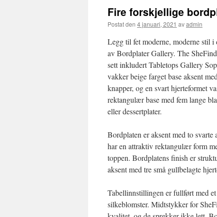
Fire forskjellige bordp
Postat den
4 januari, 2021
av
admin
Legg til fet moderne, moderne stil i
av Bordplater Gallery. The SheFind
sett inkludert Tabletops Gallery So
vakker beige farget base aksent med
knapper, og en svart hjerteformet va
rektangulær base med fem lange blade
eller dessertplater.
Bordplaten er aksent med to svarte 
har en attraktiv rektangulær form med
toppen. Bordplatens finish er strukt
aksent med tre små gullbelagte hjer
Tabellinnstillingen er fullført med
silkeblomster. Midtstykker for SheF
kvalitet, og de sprekker ikke lett.