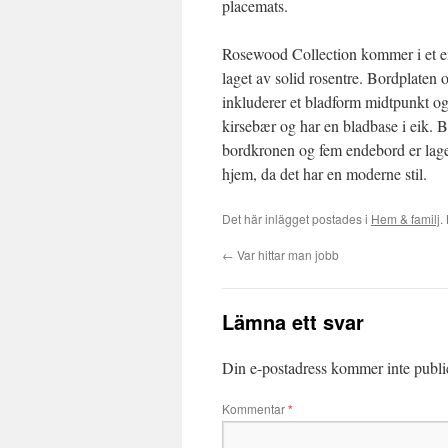
placemats.
Rosewood Collection kommer i et enk
laget av solid rosentre. Bordplate
inkluderer et bladform midtpunkt og 
kirsebær og har en bladbase i eik. B
bordkronen og fem endebord er laget 
hjem, da det har en moderne stil.
Det här inlägget postades i
Hem & familj
.
←
Var hittar man jobb
Lämna ett svar
Din e-postadress kommer inte publi
Kommentar
*