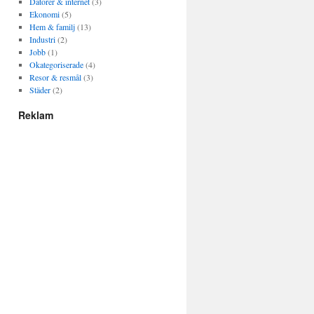
Datorer & internet
(3)
Ekonomi
(5)
Hem & familj
(13)
Industri
(2)
Jobb
(1)
Okategoriserade
(4)
Resor & resmål
(3)
Städer
(2)
Reklam