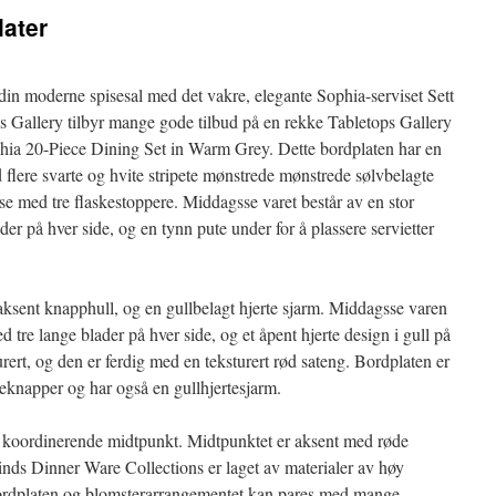
later
 din moderne spisesal med det vakre, elegante Sophia-serviset Sett
s Gallery tilbyr mange gode tilbud på en rekke Tabletops Gallery
phia 20-Piece Dining Set in Warm Grey. Dette bordplaten har en
 flere svarte og hvite stripete mønstrede mønstrede sølvbelagte
se med tre flaskestoppere. Middagsse varet består av en stor
r på hver side, og en tynn pute under for å plassere servietter
aksent knapphull, og en gullbelagt hjerte sjarm. Middagsse varen
 tre lange blader på hver side, og et åpent hjerte design i gull på
urert, og den er ferdig med en teksturert rød sateng. Bordplaten er
teknapper og har også en gullhjertesjarm.
 et koordinerende midtpunkt. Midtpunktet er aksent med røde
inds Dinner Ware Collections er laget av materialer av høy
 Bordplaten og blomsterarrangementet kan pares med mange