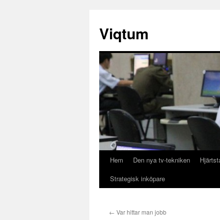
Hoppa
till
Viqtum
innehåll
Hem
Den nya tv-tekniken
Hjärtst
Strategisk inköpare
←
Var hittar man jobb