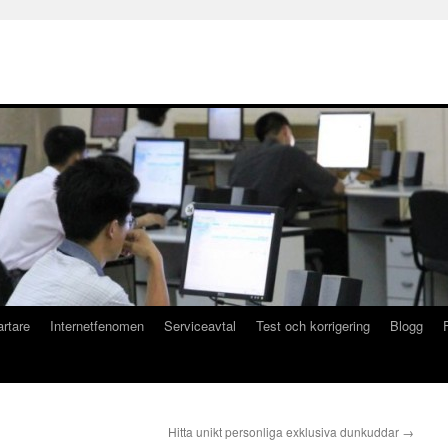
artare
Internetfenomen
Serviceavtal
Test och korrigering
Blogg
Hitta unikt personliga exklusiva dunkuddar
→